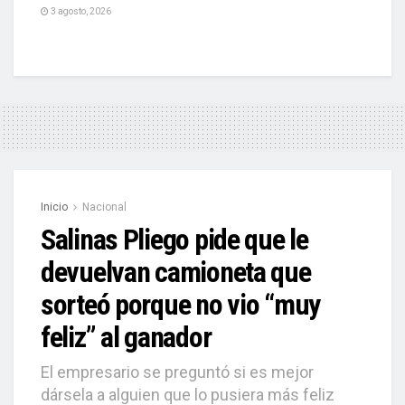
3 agosto, 2026
Inicio
Nacional
Salinas Pliego pide que le
devuelvan camioneta que
sorteó porque no vio “muy
feliz” al ganador
El empresario se preguntó si es mejor
dársela a alguien que lo pusiera más feliz