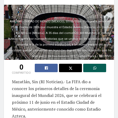
AME9999. CIUDAD DE MÉXICO (MÉXICO), 07/05/2026.- Fotografía aérea del
27 de marzo de 2026 que muestra el Estadio Azteca (Banorte) en Ciudad
de México (México). A 35 días del comienzo del Mundial, el estadio
Azteca espera por nuevas historias que se unan a las de la primera tarjeta
amarilla, a la de la primera sustitución, a un nuevo partido del siglo;
anécdotas que se conviertan en leyendas dignas del único recinto que ha
sido palco de tres torneos. EFE/ Tomás Pérez / ARCHIVO
0
COMPARTIDO
Mazatlán, Sin (RI Noticias).- La FIFA dio a
conocer los primeros detalles de la ceremonia
inaugural del Mundial 2026, que se celebrará el
próximo 11 de junio en el Estadio Ciudad de
México, anteriormente conocido como Estadio
Azteca.