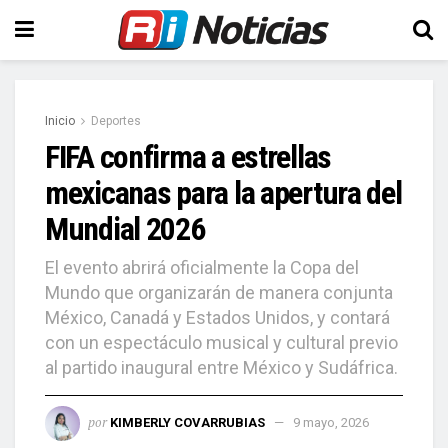
Inicio
Deportes
FIFA confirma a estrellas
mexicanas para la apertura del
Mundial 2026
El evento abrirá oficialmente la Copa del
Mundo que organizarán de manera conjunta
México, Canadá y Estados Unidos, y contará
con un espectáculo musical y cultural previo
al partido inaugural entre México y Sudáfrica.
por
KIMBERLY COVARRUBIAS
9 mayo, 2026