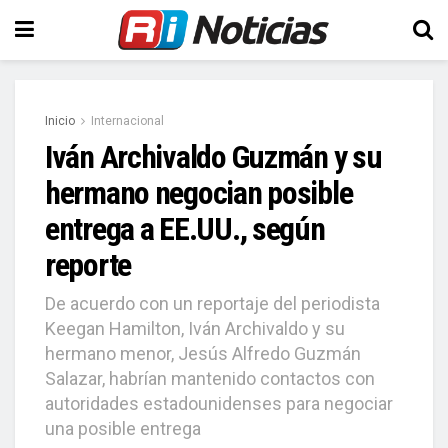
Inicio
Internacional
Iván Archivaldo Guzmán y su
hermano negocian posible
entrega a EE.UU., según
reporte
De acuerdo con un reportaje del periodista
Keegan Hamilton, Iván Archivaldo y su
hermano menor, Jesús Alfredo Guzmán
Salazar, habrían mantenido contactos con
autoridades estadounidenses para negociar
una posible entrega