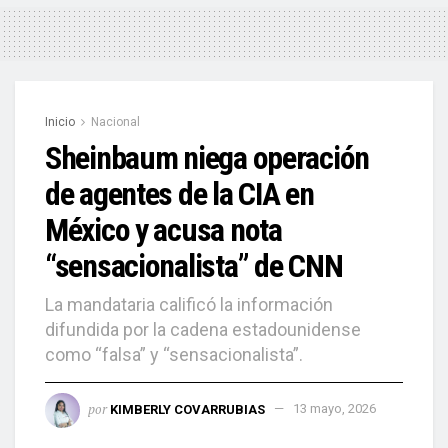
Inicio
Nacional
Sheinbaum niega operación
de agentes de la CIA en
México y acusa nota
“sensacionalista” de CNN
La mandataria calificó la información
difundida por la cadena estadounidense
como “falsa” y “sensacionalista”.
por
KIMBERLY COVARRUBIAS
13 mayo, 2026