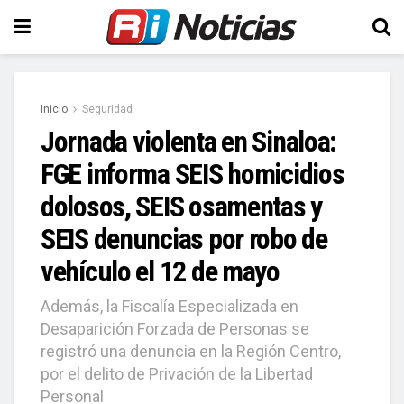
Inicio
Seguridad
Jornada violenta en Sinaloa:
FGE informa SEIS homicidios
dolosos, SEIS osamentas y
SEIS denuncias por robo de
vehículo el 12 de mayo
Además, la Fiscalía Especializada en
Desaparición Forzada de Personas se
registró una denuncia en la Región Centro,
por el delito de Privación de la Libertad
Personal