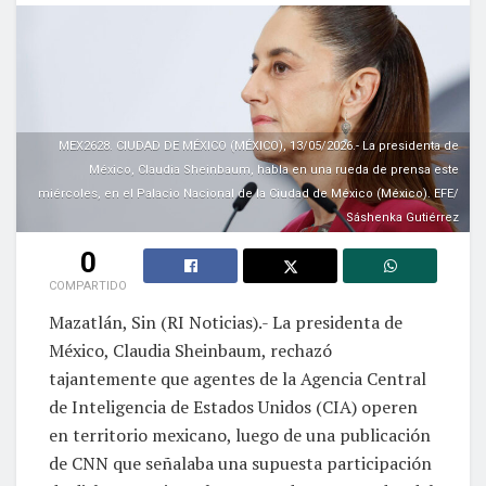
MEX2628. CIUDAD DE MÉXICO (MÉXICO), 13/05/2026.- La presidenta de
México, Claudia Sheinbaum, habla en una rueda de prensa este
miércoles, en el Palacio Nacional de la Ciudad de México (México). EFE/
Sáshenka Gutiérrez
0
COMPARTIDO
Mazatlán, Sin (RI Noticias).- La presidenta de
México, Claudia Sheinbaum, rechazó
tajantemente que agentes de la Agencia Central
de Inteligencia de Estados Unidos (CIA) operen
en territorio mexicano, luego de una publicación
de CNN que señalaba una supuesta participación