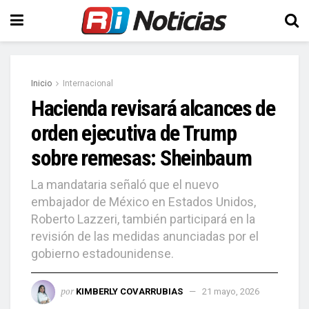
Inicio
Internacional
Hacienda revisará alcances de
orden ejecutiva de Trump
sobre remesas: Sheinbaum
La mandataria señaló que el nuevo
embajador de México en Estados Unidos,
Roberto Lazzeri, también participará en la
revisión de las medidas anunciadas por el
gobierno estadounidense.
por
KIMBERLY COVARRUBIAS
21 mayo, 2026