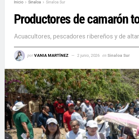
Inicio
Sinaloa
Sinaloa Sur
Productores de camarón tom
Acuacultores, pescadores ribereños y de alta
por
en
VANIA MARTÍNEZ
2 junio, 2026
Sinaloa Sur