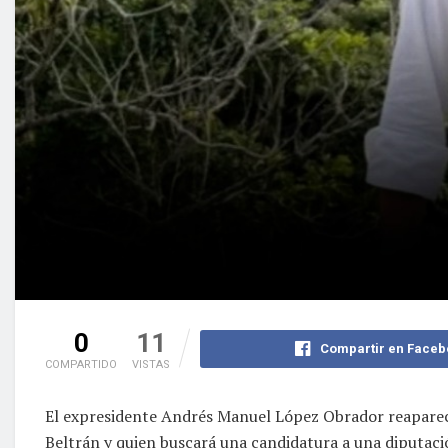
0
11
Compartir en Faceb
COMPARTIDO
VISTAS
El expresidente Andrés Manuel López Obrador reapareci
Beltrán y quien buscará una candidatura a una diputació