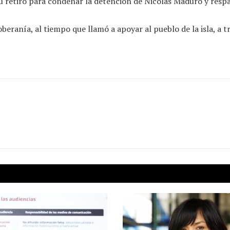
 retiro para condenar la detención de Nicolás Maduro y respal
beranía, al tiempo que llamó a apoyar al pueblo de la isla, a 