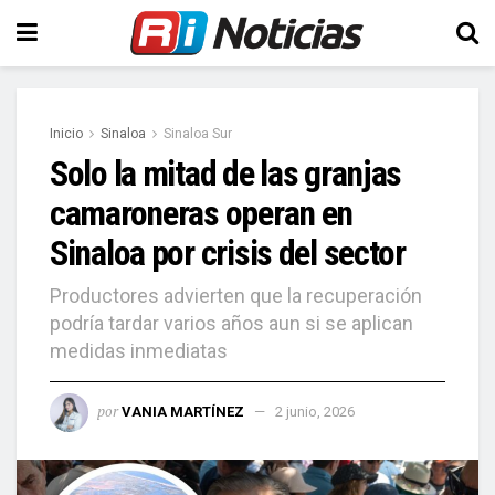
Inicio
Sinaloa
Sinaloa Sur
Solo la mitad de las granjas
camaroneras operan en
Sinaloa por crisis del sector
Productores advierten que la recuperación
podría tardar varios años aun si se aplican
medidas inmediatas
por
VANIA MARTÍNEZ
2 junio, 2026