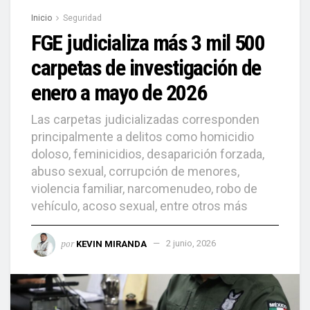
Inicio
Seguridad
FGE judicializa más 3 mil 500
carpetas de investigación de
enero a mayo de 2026
Las carpetas judicializadas corresponden
principalmente a delitos como homicidio
doloso, feminicidios, desaparición forzada,
abuso sexual, corrupción de menores,
violencia familiar, narcomenudeo, robo de
vehículo, acoso sexual, entre otros más
por
KEVIN MIRANDA
2 junio, 2026