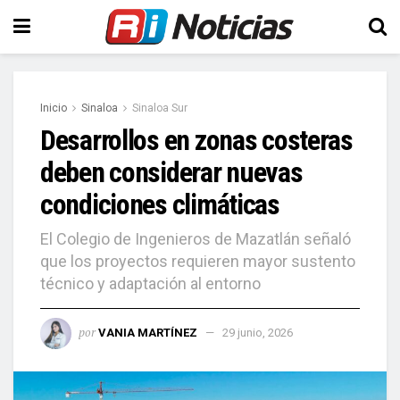
Inicio
Sinaloa
Sinaloa Sur
Desarrollos en zonas costeras
deben considerar nuevas
condiciones climáticas
El Colegio de Ingenieros de Mazatlán señaló
que los proyectos requieren mayor sustento
técnico y adaptación al entorno
por
VANIA MARTÍNEZ
29 junio, 2026