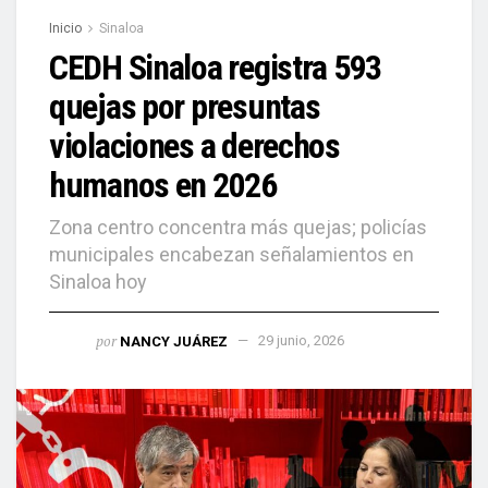
Inicio
Sinaloa
CEDH Sinaloa registra 593
quejas por presuntas
violaciones a derechos
humanos en 2026
Zona centro concentra más quejas; policías
municipales encabezan señalamientos en
Sinaloa hoy
por
NANCY JUÁREZ
29 junio, 2026