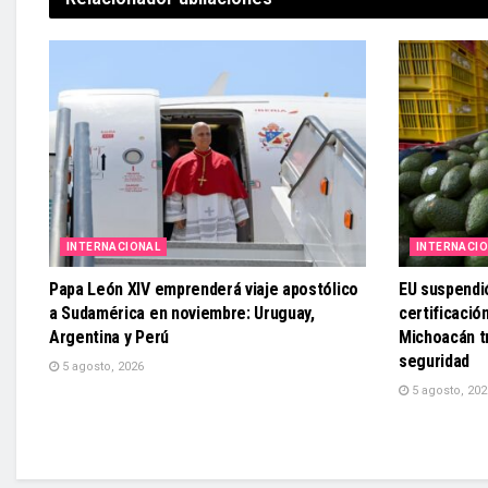
INTERNACIONAL
INTERNACI
Papa León XIV emprenderá viaje apostólico
EU suspendi
a Sudamérica en noviembre: Uruguay,
certificaci
Argentina y Perú
Michoacán t
seguridad
5 agosto, 2026
5 agosto, 202