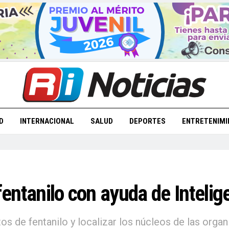
D
INTERNACIONAL
SALUD
DEPORTES
ENTRETENIMI
fentanilo con ayuda de Intelige
 de fentanilo y localizar los núcleos de las organ