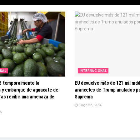
ONAL
INTERNACIONAL
ó temporalmente la
EU devuelve más de 121 mil mdd
ón y embarque de aguacate de
aranceles de Trump anulados po
ras recibir una amenaza de
Suprema
5 agosto, 2026
6