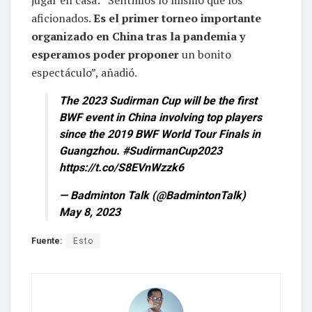
jugar en casa: “Sentimos lo mismo que los
aficionados.
Es el primer torneo importante
organizado en China tras la pandemia y
esperamos poder proponer
un bonito
espectáculo”, añadió.
The 2023 Sudirman Cup will be the first
BWF event in China involving top players
since the 2019 BWF World Tour Finals in
Guangzhou.
#SudirmanCup2023
https://t.co/S8EVnWzzk6
— Badminton Talk (@BadmintonTalk)
May 8, 2023
Fuente:
Esto