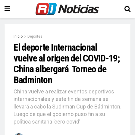
Inicio
Deportes
El deporte Internacional
vuelve al origen del COVID-19;
China albergará Torneo de
Badminton
China vuelve a realizar eventos deportivos
internacionales y este fin de semana se
llevará a cabo la Sudirman Cup de Bádminton.
Luego de que el gobierno puso fin a su
política sanitaria ‘cero covid’