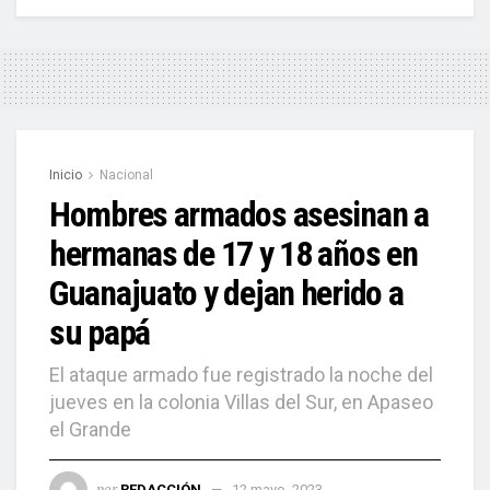
Inicio
Nacional
Hombres armados asesinan a
hermanas de 17 y 18 años en
Guanajuato y dejan herido a
su papá
El ataque armado fue registrado la noche del
jueves en la colonia Villas del Sur, en Apaseo
el Grande
por
REDACCIÓN
12 mayo, 2023