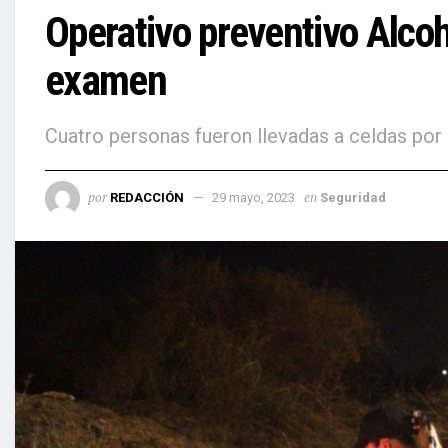
Operativo preventivo Alcoh
examen
Cuatro personas fueron llevadas a celdas por 
por
en
REDACCIÓN
29 mayo, 2023
Seguridad