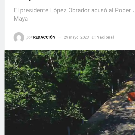
El presidente López Obrador acusó al Poder J
Maya
por
en
REDACCIÓN
29 mayo, 2023
Nacional