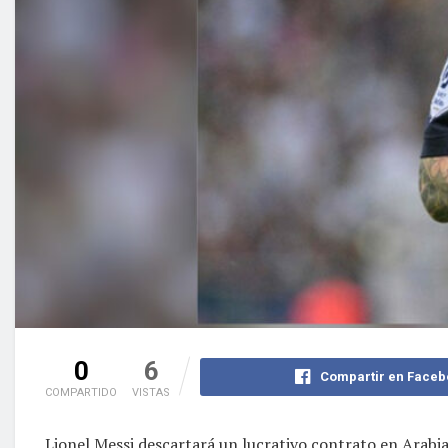
0
6
Compartir en Faceb
COMPARTIDO
VISTAS
Lionel Messi descartará un lucrativo contrato en Arabia