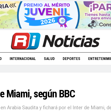
D
INTERNACIONAL
SALUD
DEPORTES
ENTRETENIMI
 de Miami, según BBC
en Arabia Saudita y fichará por el Inter de Miami, 