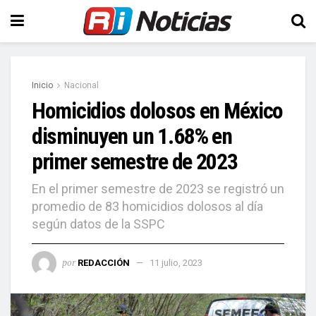
Inicio
Nacional
Homicidios dolosos en México
disminuyen un 1.68% en
primer semestre de 2023
En el primer semestre de 2023 se registró un
promedio de 83 homicidios dolosos al día
según datos de la SSPC
por
REDACCIÓN
11 julio, 2023