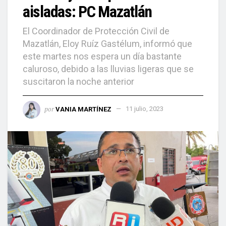
aisladas: PC Mazatlán
El Coordinador de Protección Civil de
Mazatlán, Eloy Ruíz Gastélum, informó que
este martes nos espera un día bastante
caluroso, debido a las lluvias ligeras que se
suscitaron la noche anterior
por
VANIA MARTÍNEZ
11 julio, 2023