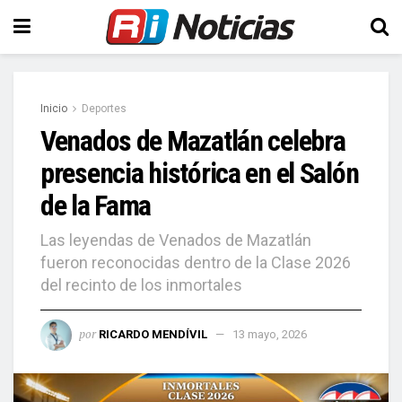
Inicio
Deportes
Venados de Mazatlán celebra
presencia histórica en el Salón
de la Fama
Las leyendas de Venados de Mazatlán
fueron reconocidas dentro de la Clase 2026
del recinto de los inmortales
por
RICARDO MENDÍVIL
13 mayo, 2026