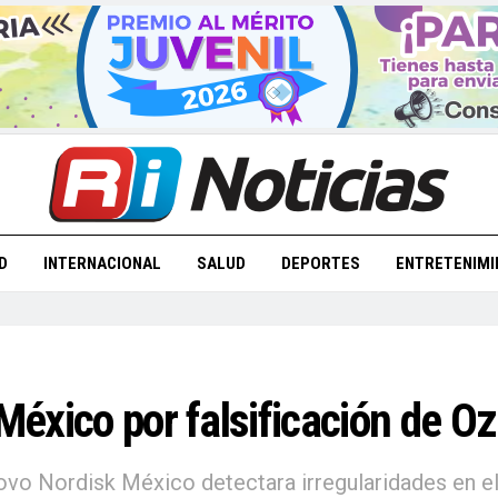
D
INTERNACIONAL
SALUD
DEPORTES
ENTRETENIMI
 México por falsificación de O
 Novo Nordisk México detectara irregularidades en