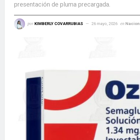
presentación de pluma precargada.
por
en
KIMBERLY COVARRUBIAS
26 mayo, 2026
Nacion