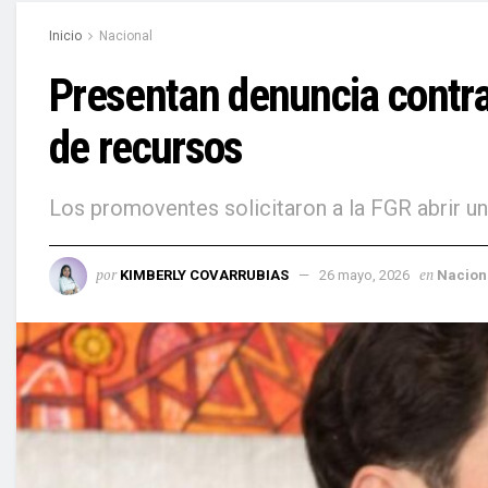
Inicio
Nacional
Presentan denuncia contra
de recursos
Los promoventes solicitaron a la FGR abrir un
por
en
KIMBERLY COVARRUBIAS
26 mayo, 2026
Nacion